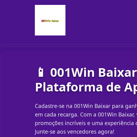
📱 001Win Baixa
Plataforma de A
Cadastre-se na 001Win Baixar para gan
em cada recarga. Com a 001Win Baixar, 
promoções incríveis e uma experiência d
Junte-se aos vencedores agora!