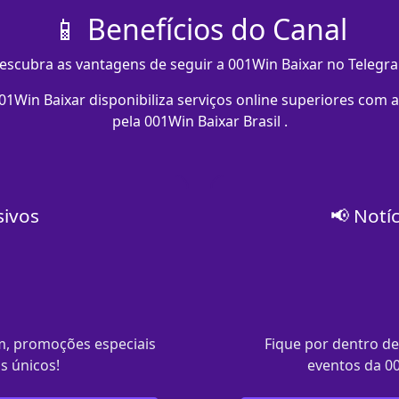
📱 Benefícios do Canal
escubra as vantagens de seguir a 001Win Baixar no Telegr
001Win Baixar disponibiliza serviços online superiores com a
pela 001Win Baixar Brasil .
sivos
📢 Notí
m, promoções especiais
Fique por dentro d
s únicos!
eventos da 0