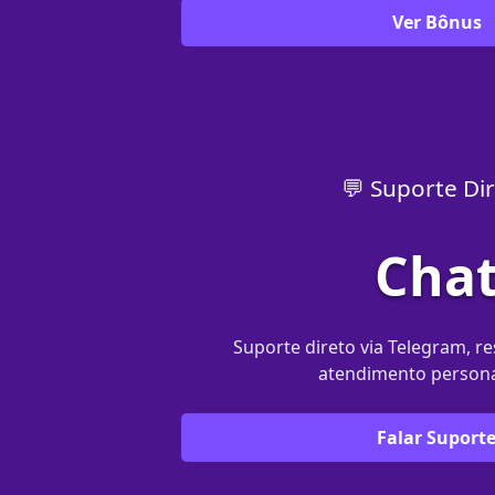
Ver Bônus
💬 Suporte Di
Cha
Suporte direto via Telegram, r
atendimento persona
Falar Suport