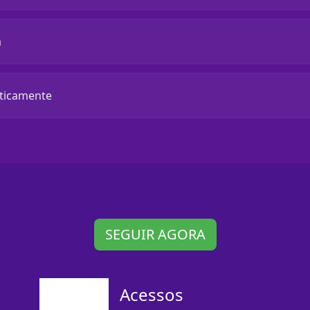
a
aticamente
SEGUIR AGORA
Acessos