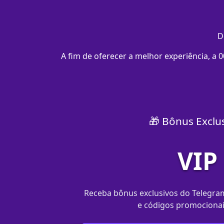
D
A fim de oferecer a melhor experiência, a 
🎁 Bônus Exclu
VIP
Receba bônus exclusivos do Telegra
e códigos promocionai