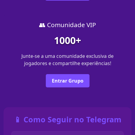
👥 Comunidade VIP
1000+
Junte-se a uma comunidade exclusiva de
jogadores e compartilhe experiências!
Entrar Grupo
📱 Como Seguir no Telegram