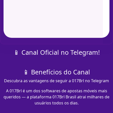
📱 Canal Oficial no Telegram!
📱 Benefícios do Canal
Descubra as vantagens de seguir a 017Brl no Telegram
A 017Brl é um dos softwares de apostas móveis mais
queridos — a plataforma 017Brl Brasil atrai milhares de
usuários todos os dias.