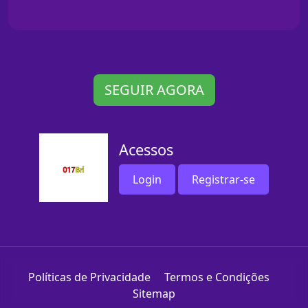
SEGUIR AGORA
Acessos
Login
Registrar-se
Políticas de Privacidade
Termos e Condições
Sitemap