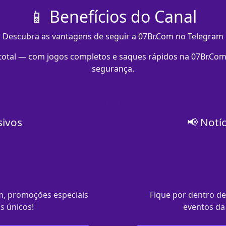
📱 Benefícios do Canal
Descubra as vantagens de seguir a 07Br.Com no Telegram
total — com jogos completos e saques rápidos na 07Br.Com
segurança.
sivos
📢 Notí
m, promoções especiais
Fique por dentro d
s únicos!
eventos da