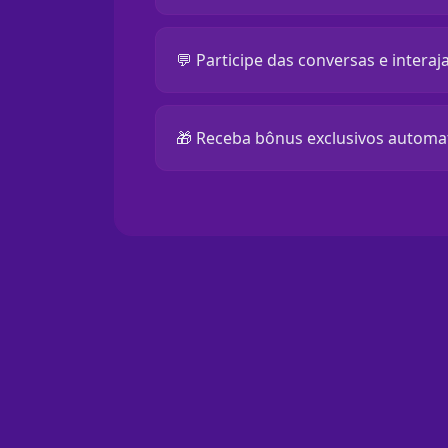
💬 Participe das conversas e interaj
🎁 Receba bônus exclusivos autom