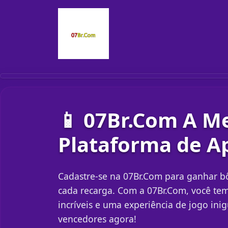
📱 07Br.Com A M
Plataforma de A
Cadastre-se na 07Br.Com para ganhar b
cada recarga. Com a 07Br.Com, você te
incríveis e uma experiência de jogo inig
vencedores agora!