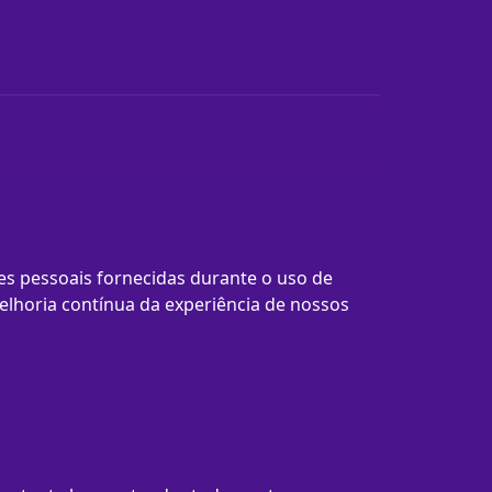
es pessoais fornecidas durante o uso de
elhoria contínua da experiência de nossos