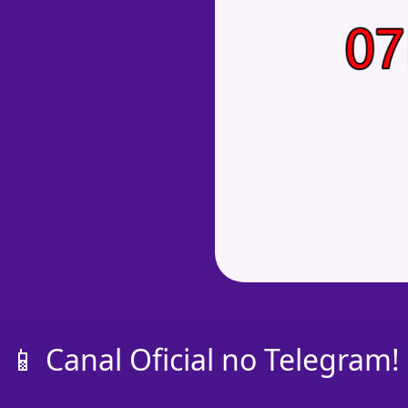
📱 Canal Oficial no Telegram!