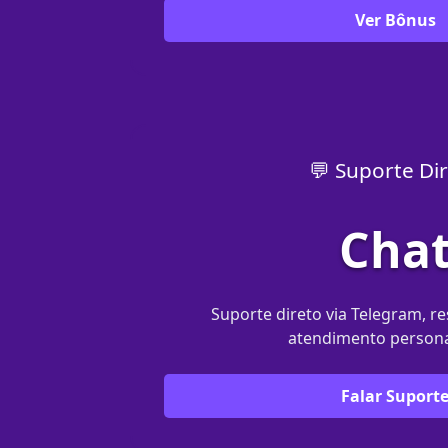
Ver Bônus
💬 Suporte Di
Cha
Suporte direto via Telegram, r
atendimento persona
Falar Suport