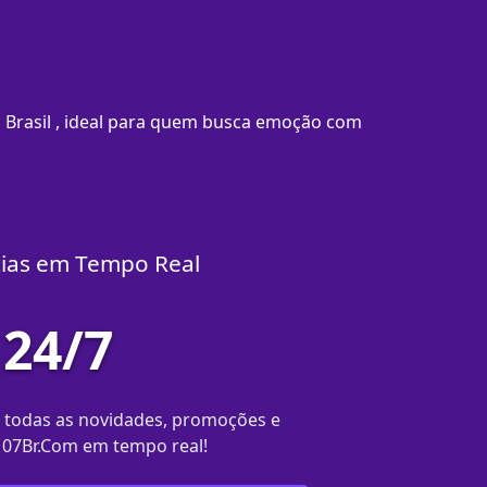
 Brasil , ideal para quem busca emoção com
cias em Tempo Real
24/7
e todas as novidades, promoções e
 07Br.Com em tempo real!