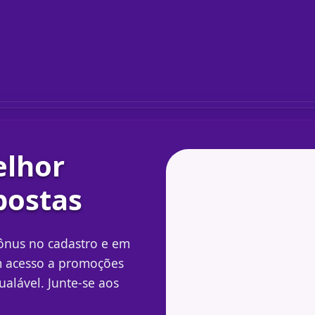
elhor
postas
ônus no cadastro e em
m acesso a promoções
ualável. Junte-se aos