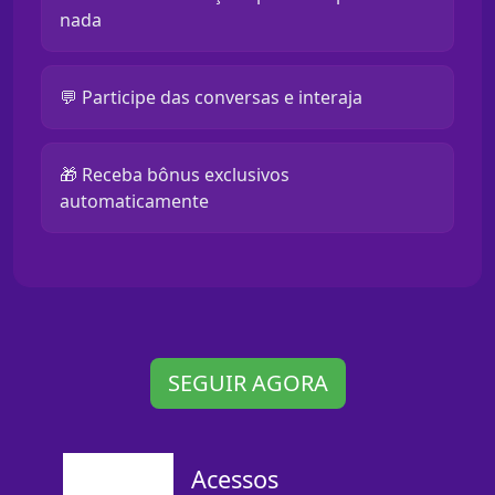
nada
💬 Participe das conversas e interaja
🎁 Receba bônus exclusivos
automaticamente
SEGUIR AGORA
Acessos