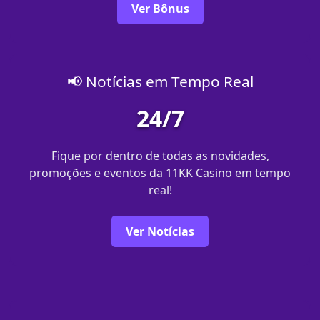
Ver Bônus
📢 Notícias em Tempo Real
24/7
Fique por dentro de todas as novidades,
promoções e eventos da 11KK Casino em tempo
real!
Ver Notícias