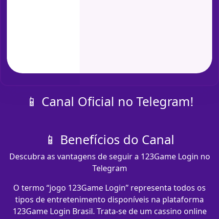
📱 Canal Oficial no Telegram!
📱 Benefícios do Canal
Descubra as vantagens de seguir a 123Game Login no
Telegram
O termo “jogo 123Game Login” representa todos os
tipos de entretenimento disponíveis na plataforma
123Game Login Brasil. Trata-se de um cassino online