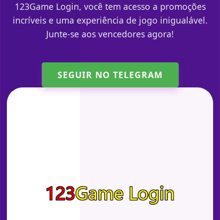
123Game Login, você tem acesso a promoções
incríveis e uma experiência de jogo inigualável.
Junte-se aos vencedores agora!
SEGUIR NO TELEGRAM