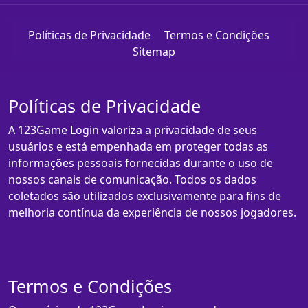
Políticas de Privacidade
Termos e Condições
Sitemap
Políticas de Privacidade
A 123Game Login valoriza a privacidade de seus
usuários e está empenhada em proteger todas as
informações pessoais fornecidas durante o uso de
nossos canais de comunicação. Todos os dados
coletados são utilizados exclusivamente para fins de
melhoria contínua da experiência de nossos jogadores.
Termos e Condições