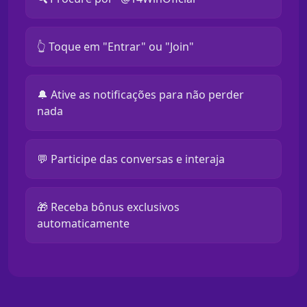
👆 Toque em "Entrar" ou "Join"
🔔 Ative as notificações para não perder
nada
💬 Participe das conversas e interaja
🎁 Receba bônus exclusivos
automaticamente