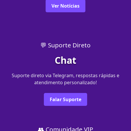
Ver Notícias
💬 Suporte Direto
Chat
Suporte direto via Telegram, respostas rápidas e
atendimento personalizado!
Falar Suporte
👥 Comunidade VIP