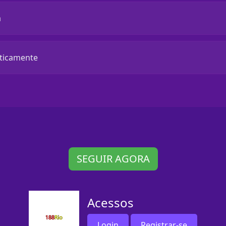
a
aticamente
SEGUIR AGORA
Acessos
Login
Registrar-se