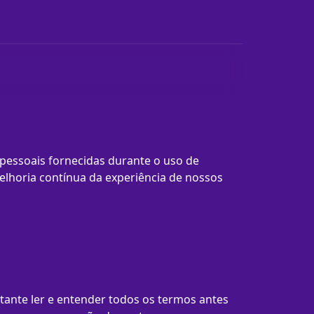
pessoais fornecidas durante o uso de
elhoria contínua da experiência de nossos
tante ler e entender todos os termos antes