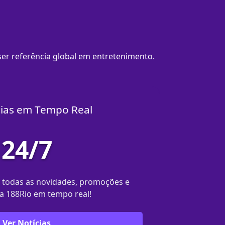
ser referência global em entretenimento.
cias em Tempo Real
24/7
e todas as novidades, promoções e
a 188Rio em tempo real!
Ver Notícias