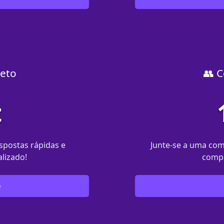
reto
👥 
t
espostas rápidas e
Junte-se a uma com
lizado!
compa
e