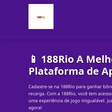
📱 188Rio A Melh
Plataforma de A
Cadastre-se na 188Rio para ganhar bôn
recarga. Com a 188Rio, você tem acesso
uma experiência de jogo inigualável. J
agora!