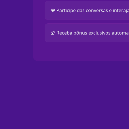
💬 Participe das conversas e interaj
🎁 Receba bônus exclusivos autom