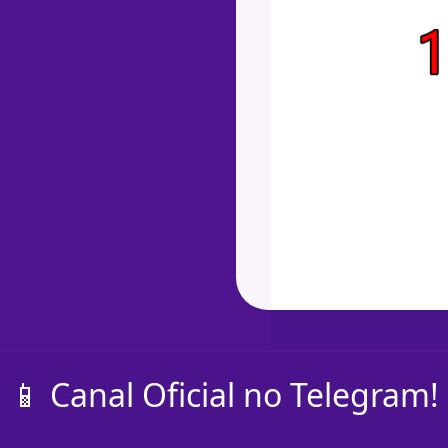
📱 Canal Oficial no Telegram!