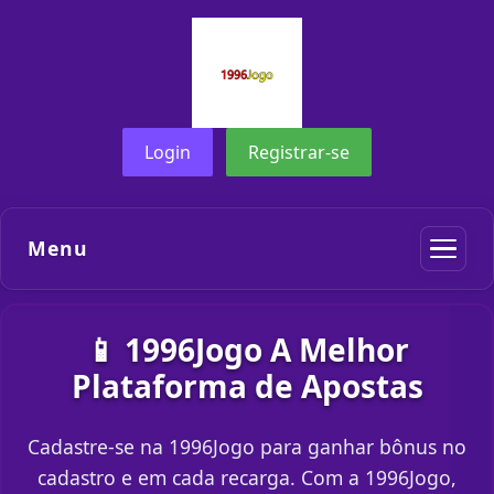
Login
Registrar-se
Menu
📱 1996Jogo A Melhor
Plataforma de Apostas
Cadastre-se na 1996Jogo para ganhar bônus no
cadastro e em cada recarga. Com a 1996Jogo,