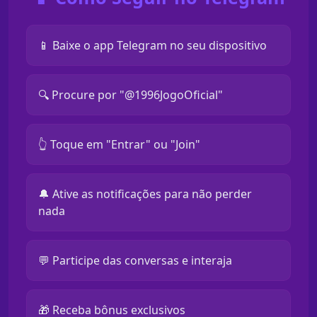
📱 Baixe o app Telegram no seu dispositivo
🔍 Procure por "@1996JogoOficial"
👆 Toque em "Entrar" ou "Join"
🔔 Ative as notificações para não perder
nada
💬 Participe das conversas e interaja
🎁 Receba bônus exclusivos