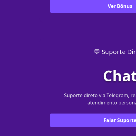
Ver Bônus
💬 Suporte Di
Cha
Suporte direto via Telegram, r
atendimento persona
Falar Suport