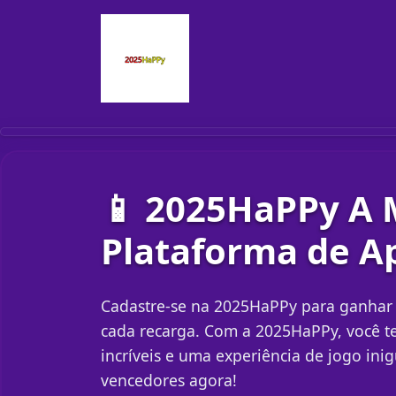
📱 2025HaPPy A 
Plataforma de A
Cadastre-se na 2025HaPPy para ganhar
cada recarga. Com a 2025HaPPy, você 
incríveis e uma experiência de jogo inig
vencedores agora!