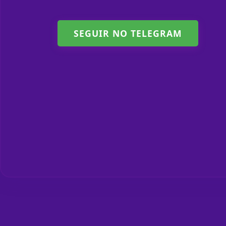
SEGUIR NO TELEGRAM