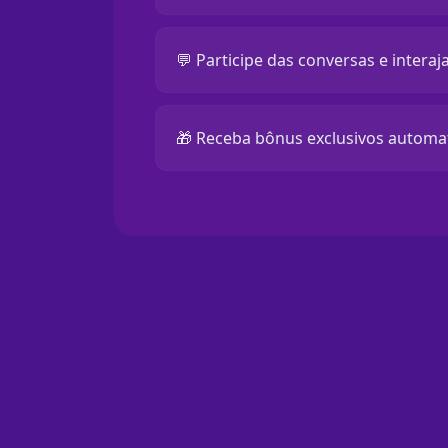
💬 Participe das conversas e interaj
🎁 Receba bônus exclusivos autom