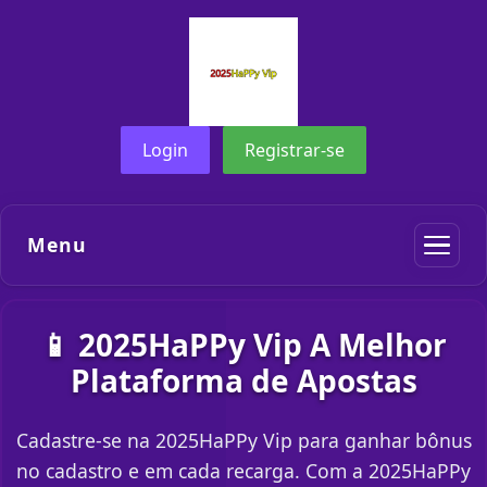
Login
Registrar-se
Menu
📱 2025HaPPy Vip A Melhor
Plataforma de Apostas
Cadastre-se na 2025HaPPy Vip para ganhar bônus
no cadastro e em cada recarga. Com a 2025HaPPy