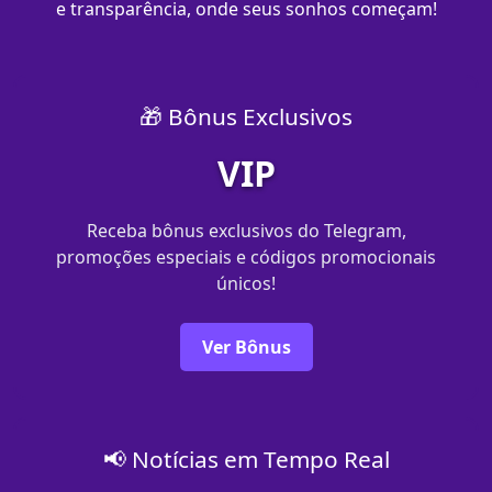
e transparência, onde seus sonhos começam!
🎁 Bônus Exclusivos
VIP
Receba bônus exclusivos do Telegram,
promoções especiais e códigos promocionais
únicos!
Ver Bônus
📢 Notícias em Tempo Real