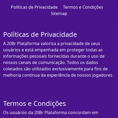
Políticas de Privacidade
Termos e Condições
Sitemap
Políticas de Privacidade
A 20Br Plataforma valoriza a privacidade de seus
usuários e está empenhada em proteger todas as
informações pessoais fornecidas durante o uso de
nossos canais de comunicação. Todos os dados
coletados são utilizados exclusivamente para fins de
melhoria contínua da experiência de nossos jogadores.
Termos e Condições
Os usuários da 20Br Plataforma concordam em