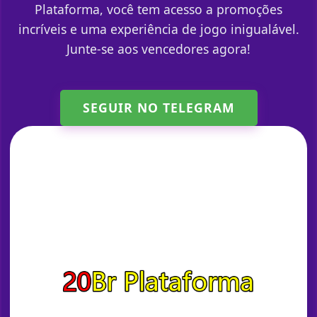
Plataforma, você tem acesso a promoções
incríveis e uma experiência de jogo inigualável.
Junte-se aos vencedores agora!
SEGUIR NO TELEGRAM