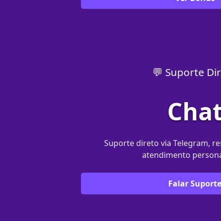
💬 Suporte Di
Cha
Suporte direto via Telegram, r
atendimento persona
Falar Suport