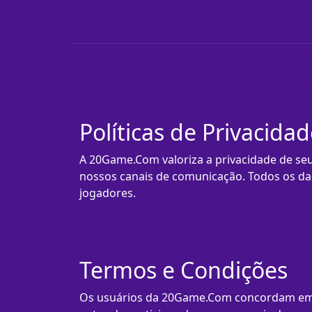
Políticas de Privacida
A 20Game.Com valoriza a privacidade de se
nossos canais de comunicação. Todos os dad
jogadores.
Termos e Condições
Os usuários da 20Game.Com concordam em re