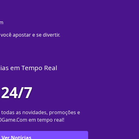
am
cê apostar e se divertir.
cias em Tempo Real
24/7
e todas as novidades, promoções e
20Game.Com em tempo real!
Ver Notícias