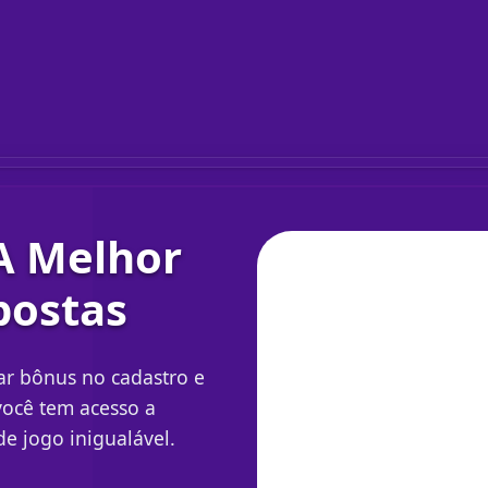
A Melhor
postas
r bônus no cadastro e
ocê tem acesso a
e jogo inigualável.