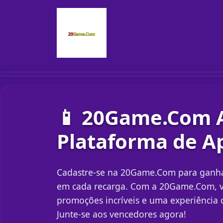
📱 20Game.Com 
Plataforma de A
Cadastre-se na 20Game.Com para ganha
em cada recarga. Com a 20Game.Com, v
promoções incríveis e uma experiência d
Junte-se aos vencedores agora!