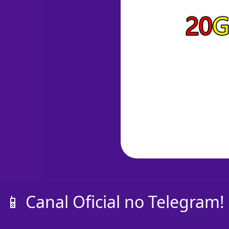
📱 Canal Oficial no Telegram!