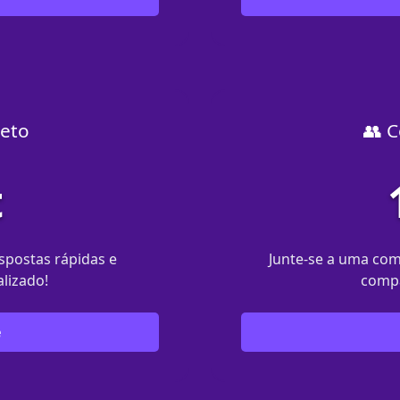
reto
👥 
t
espostas rápidas e
Junte-se a uma com
lizado!
compa
e