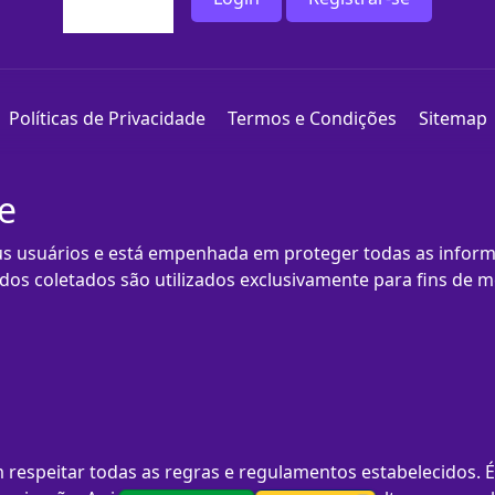
Políticas de Privacidade
Termos e Condições
Sitemap
de
us usuários e está empenhada em proteger todas as inform
os coletados são utilizados exclusivamente para fins de m
speitar todas as regras e regulamentos estabelecidos. É 