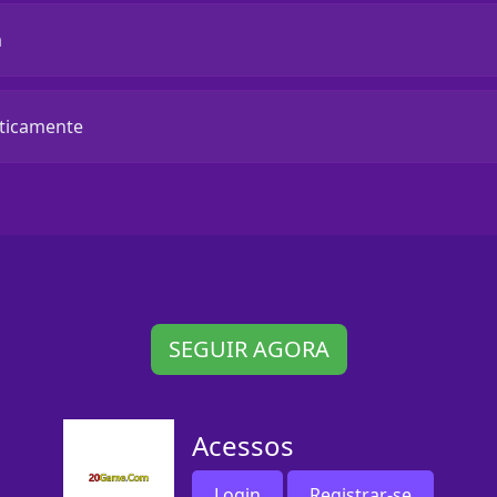
a
aticamente
SEGUIR AGORA
Acessos
Login
Registrar-se