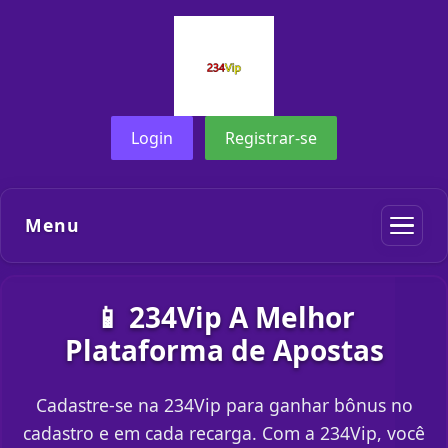
Login
Registrar-se
Menu
📱 234Vip A Melhor
Plataforma de Apostas
Cadastre-se na 234Vip para ganhar bônus no
cadastro e em cada recarga. Com a 234Vip, você