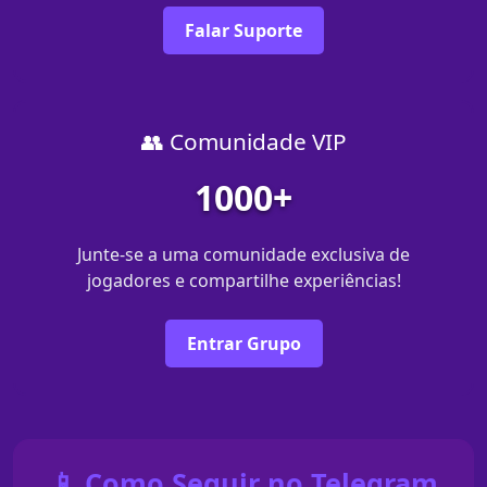
Falar Suporte
👥 Comunidade VIP
1000+
Junte-se a uma comunidade exclusiva de
jogadores e compartilhe experiências!
Entrar Grupo
📱 Como Seguir no Telegram