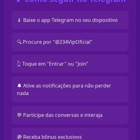
📱 Baixe o app Telegram no seu dispositivo
🔍 Procure por "@234VipOficial"
👆 Toque em "Entrar" ou "Join"
🔔 Ative as notificações para não perder
nada
💬 Participe das conversas e interaja
🎁 Receba bônus exclusivos