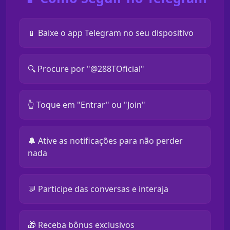
📱 Baixe o app Telegram no seu dispositivo
🔍 Procure por "@288TOficial"
👆 Toque em "Entrar" ou "Join"
🔔 Ative as notificações para não perder
nada
💬 Participe das conversas e interaja
🎁 Receba bônus exclusivos