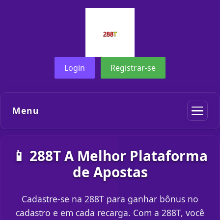
Login
Registrar-se
Menu
📱 288T A Melhor Plataforma
de Apostas
Cadastre-se na 288T para ganhar bônus no
cadastro e em cada recarga. Com a 288T, você