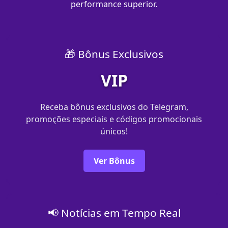
performance superior.
🎁 Bônus Exclusivos
VIP
Receba bônus exclusivos do Telegram,
promoções especiais e códigos promocionais
únicos!
Ver Bônus
📢 Notícias em Tempo Real