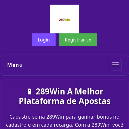
Login
Registrar-se
Menu
📱 289Win A Melhor
Plataforma de Apostas
Cadastre-se na 289Win para ganhar bônus no
cadastro e em cada recarga. Com a 289Win, você