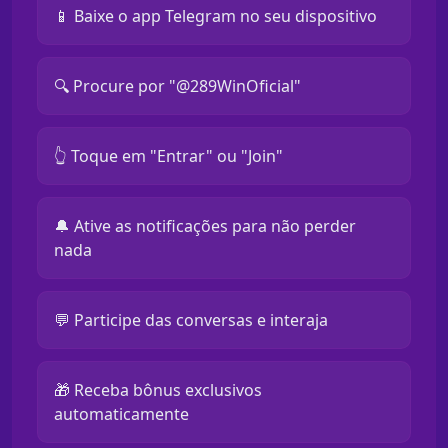
📱 Baixe o app Telegram no seu dispositivo
🔍 Procure por "@289WinOficial"
👆 Toque em "Entrar" ou "Join"
🔔 Ative as notificações para não perder
nada
💬 Participe das conversas e interaja
🎁 Receba bônus exclusivos
automaticamente