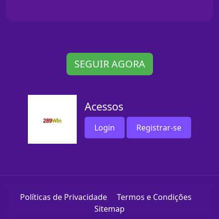
SEGUIR AGORA
Acessos
Login
Registrar-se
Políticas de Privacidade
Termos e Condições
Sitemap