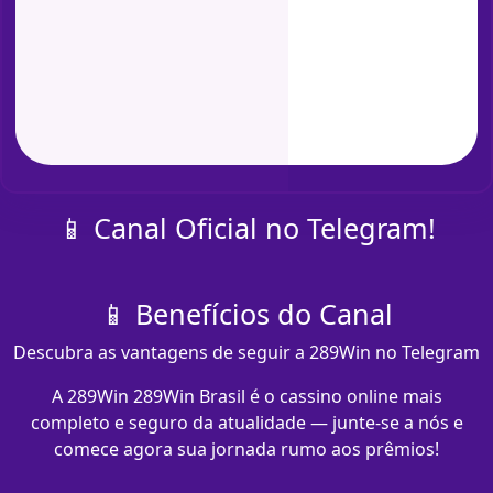
📱 Canal Oficial no Telegram!
📱 Benefícios do Canal
Descubra as vantagens de seguir a 289Win no Telegram
A 289Win 289Win Brasil é o cassino online mais
completo e seguro da atualidade — junte-se a nós e
comece agora sua jornada rumo aos prêmios!