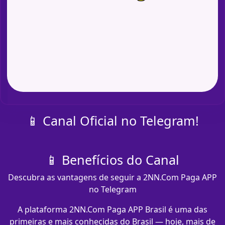
📱 Canal Oficial no Telegram!
📱 Benefícios do Canal
Descubra as vantagens de seguir a 2NN.Com Paga APP
no Telegram
A plataforma 2NN.Com Paga APP Brasil é uma das
primeiras e mais conhecidas do Brasil — hoje, mais de