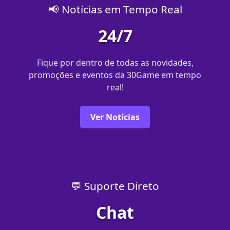
📢 Notícias em Tempo Real
24/7
Fique por dentro de todas as novidades,
promoções e eventos da 30Game em tempo
real!
Ver Notícias
💬 Suporte Direto
Chat