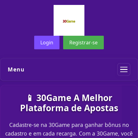
Login
Registrar-se
Menu
📱 30Game A Melhor
Plataforma de Apostas
Cadastre-se na 30Game para ganhar bônus no
cadastro e em cada recarga. Com a 30Game, você