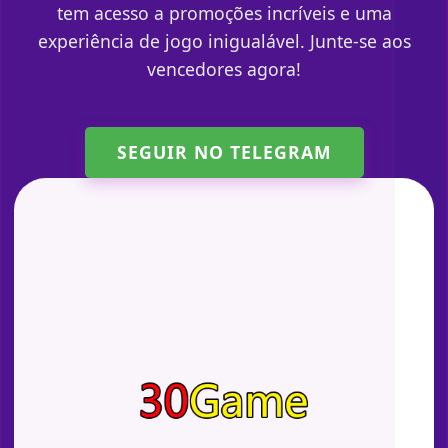
tem acesso a promoções incríveis e uma
experiência de jogo inigualável. Junte-se aos
vencedores agora!
SEGUIR NO TELEGRAM