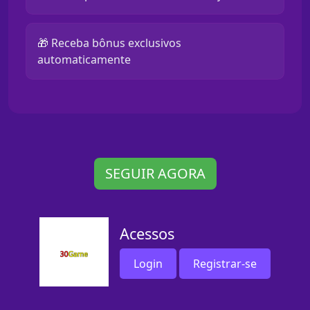
🎁 Receba bônus exclusivos
automaticamente
SEGUIR AGORA
Acessos
Login
Registrar-se