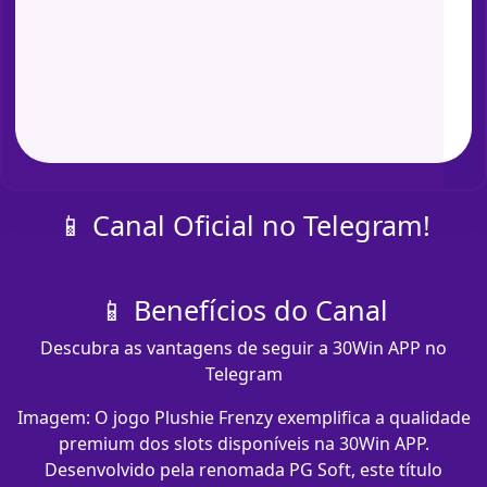
📱 Canal Oficial no Telegram!
📱 Benefícios do Canal
Descubra as vantagens de seguir a 30Win APP no
Telegram
Imagem: O jogo Plushie Frenzy exemplifica a qualidade
premium dos slots disponíveis na 30Win APP.
Desenvolvido pela renomada PG Soft, este título