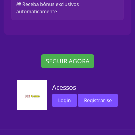
🎁 Receba bônus exclusivos
automaticamente
SEGUIR AGORA
Acessos
Login
Registrar-se