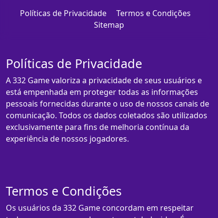
Políticas de Privacidade
Termos e Condições
Sitemap
Políticas de Privacidade
A 332 Game valoriza a privacidade de seus usuários e
está empenhada em proteger todas as informações
pessoais fornecidas durante o uso de nossos canais de
comunicação. Todos os dados coletados são utilizados
exclusivamente para fins de melhoria contínua da
experiência de nossos jogadores.
Termos e Condições
Os usuários da 332 Game concordam em respeitar