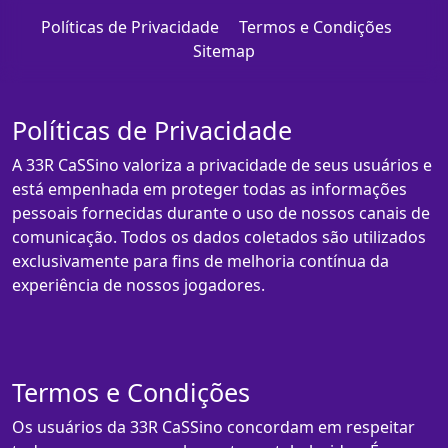
Políticas de Privacidade
Termos e Condições
Sitemap
Políticas de Privacidade
A 33R CaSSino valoriza a privacidade de seus usuários e
está empenhada em proteger todas as informações
pessoais fornecidas durante o uso de nossos canais de
comunicação. Todos os dados coletados são utilizados
exclusivamente para fins de melhoria contínua da
experiência de nossos jogadores.
Termos e Condições
Os usuários da 33R CaSSino concordam em respeitar