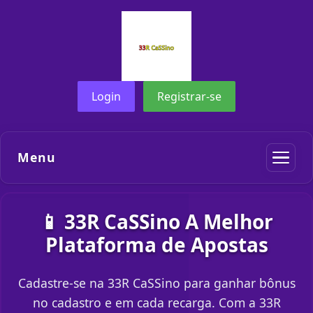
Login
Registrar-se
Menu
📱 33R CaSSino A Melhor
Plataforma de Apostas
Cadastre-se na 33R CaSSino para ganhar bônus
no cadastro e em cada recarga. Com a 33R