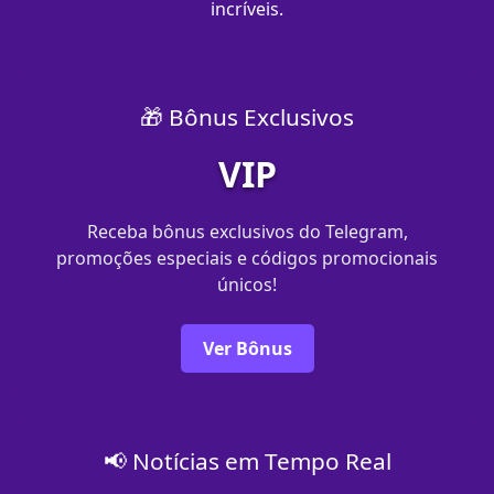
incríveis.
🎁 Bônus Exclusivos
VIP
Receba bônus exclusivos do Telegram,
promoções especiais e códigos promocionais
únicos!
Ver Bônus
📢 Notícias em Tempo Real