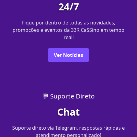
24/7
Fique por dentro de todas as novidades,
promoções e eventos da 33R CaSSino em tempo
real!
Ver Notícias
💬 Suporte Direto
Chat
Suporte direto via Telegram, respostas rápidas e
atendimento personalizado!