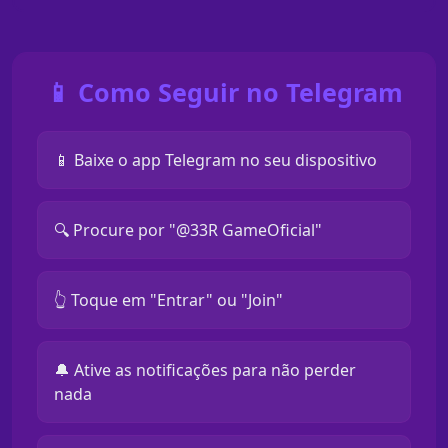
📱 Como Seguir no Telegram
📱 Baixe o app Telegram no seu dispositivo
🔍 Procure por "@33R GameOficial"
👆 Toque em "Entrar" ou "Join"
🔔 Ative as notificações para não perder
nada