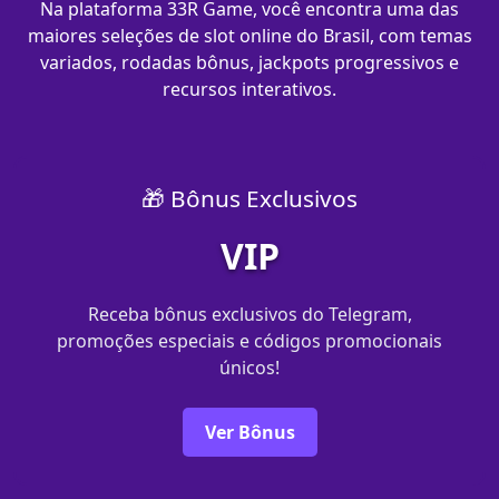
Na plataforma 33R Game, você encontra uma das
maiores seleções de slot online do Brasil, com temas
variados, rodadas bônus, jackpots progressivos e
recursos interativos.
🎁 Bônus Exclusivos
VIP
Receba bônus exclusivos do Telegram,
promoções especiais e códigos promocionais
únicos!
Ver Bônus