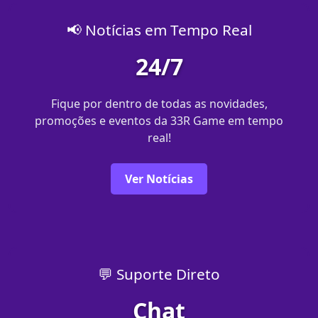
📢 Notícias em Tempo Real
24/7
Fique por dentro de todas as novidades,
promoções e eventos da 33R Game em tempo
real!
Ver Notícias
💬 Suporte Direto
Chat