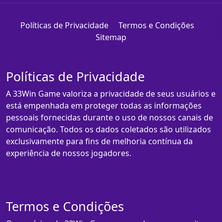
Políticas de Privacidade
Termos e Condições
Sitemap
Políticas de Privacidade
A 33Win Game valoriza a privacidade de seus usuários e
está empenhada em proteger todas as informações
pessoais fornecidas durante o uso de nossos canais de
comunicação. Todos os dados coletados são utilizados
exclusivamente para fins de melhoria contínua da
experiência de nossos jogadores.
Termos e Condições