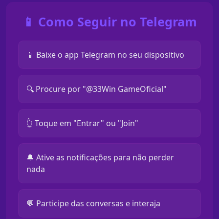
📱 Como Seguir no Telegram
📱 Baixe o app Telegram no seu dispositivo
🔍 Procure por "@33Win GameOficial"
👆 Toque em "Entrar" ou "Join"
🔔 Ative as notificações para não perder
nada
💬 Participe das conversas e interaja