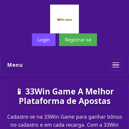
Login
Registrar-se
Menu
📱 33Win Game A Melhor
Plataforma de Apostas
Cadastre-se na 33Win Game para ganhar bônus
no cadastro e em cada recarga. Com a 33Win