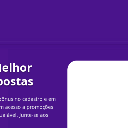
Melhor
postas
bônus no cadastro e em
em acesso a promoções
ualável. Junte-se aos