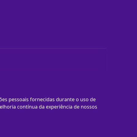
ões pessoais fornecidas durante o uso de
elhoria contínua da experiência de nossos