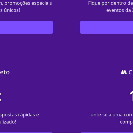
m, promoções especiais
Fique por dentro d
s únicos!
eventos da
reto
👥 
t
espostas rápidas e
Junte-se a uma com
lizado!
compa