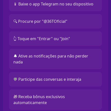
📱 Baixe o app Telegram no seu dispositivo
🔍 Procure por "@36TOficial"
👆 Toque em "Entrar" ou "Join"
🔔 Ative as notificações para não perder
nada
💬 Participe das conversas e interaja
🎁 Receba bônus exclusivos
automaticamente