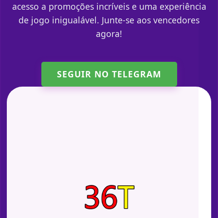
acesso a promoções incríveis e uma experiência
de jogo inigualável. Junte-se aos vencedores
agora!
SEGUIR NO TELEGRAM