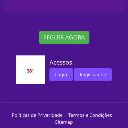
SEGUIR AGORA
Acessos
Login
Registrar-se
Políticas de Privacidade
Termos e Condições
Sitemap