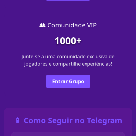
👥 Comunidade VIP
1000+
Junte-se a uma comunidade exclusiva de
jogadores e compartilhe experiências!
Entrar Grupo
📱 Como Seguir no Telegram