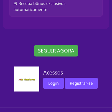
🎁 Receba bônus exclusivos
automaticamente
SEGUIR AGORA
Acessos
Login
Registrar-se