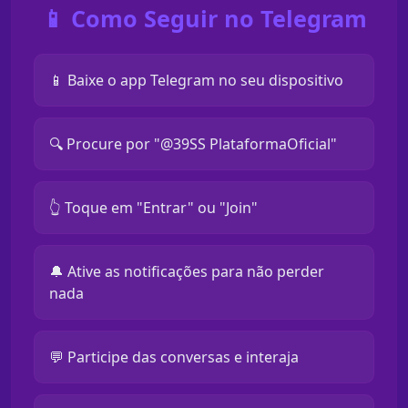
📱 Como Seguir no Telegram
📱 Baixe o app Telegram no seu dispositivo
🔍 Procure por "@39SS PlataformaOficial"
👆 Toque em "Entrar" ou "Join"
🔔 Ative as notificações para não perder
nada
💬 Participe das conversas e interaja