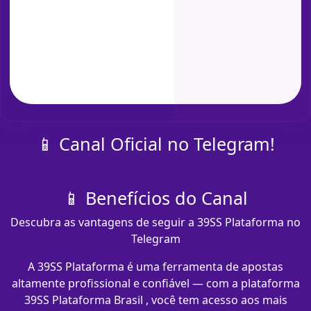
📱 Canal Oficial no Telegram!
📱 Benefícios do Canal
Descubra as vantagens de seguir a 39SS Plataforma no
Telegram
A 39SS Plataforma é uma ferramenta de apostas
altamente profissional e confiável — com a plataforma
39SS Plataforma Brasil , você tem acesso aos mais