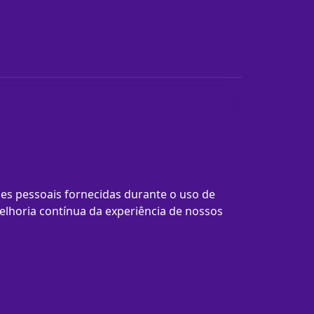
es pessoais fornecidas durante o uso de
elhoria contínua da experiência de nossos