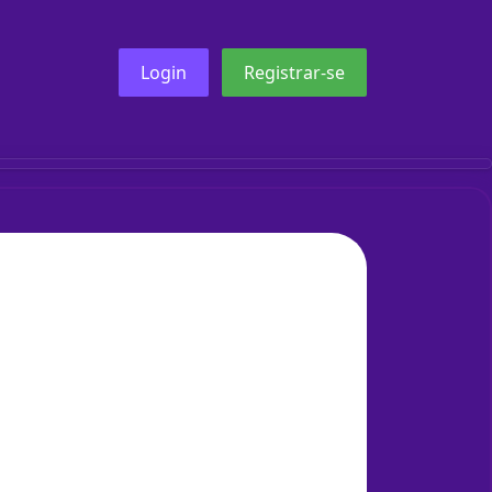
Login
Registrar-se