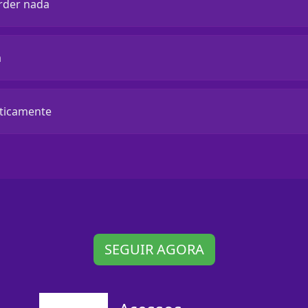
erder nada
a
aticamente
SEGUIR AGORA