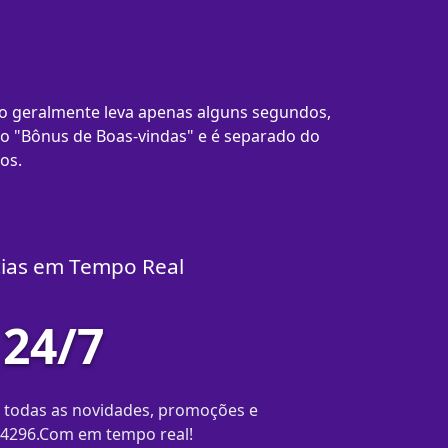
o geralmente leva apenas alguns segundos,
o "Bônus de Boas-vindas" e é separado do
os.
cias em Tempo Real
24/7
e todas as novidades, promoções e
 4296.Com em tempo real!