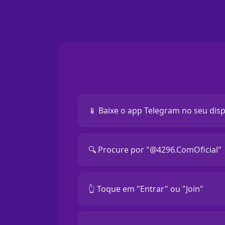
📱 Baixe o app Telegram no seu disp
🔍 Procure por "@4296.ComOficial"
👆 Toque em "Entrar" ou "Join"