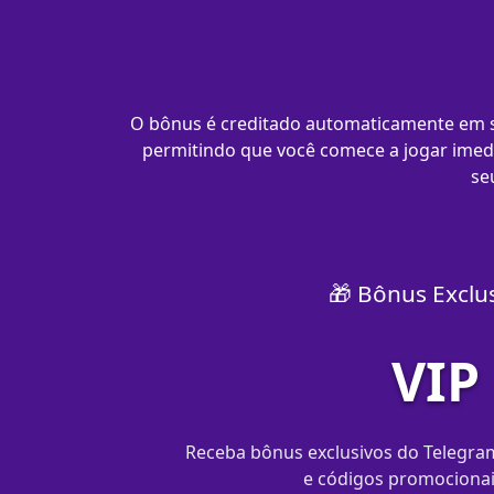
O bônus é creditado automaticamente em s
permitindo que você comece a jogar imed
se
🎁 Bônus Exclu
VIP
Receba bônus exclusivos do Telegra
e códigos promocionai