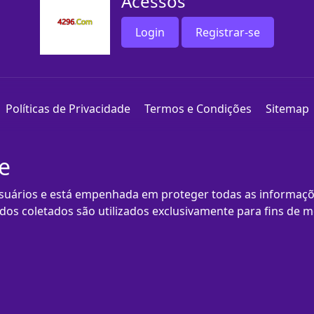
Acessos
Login
Registrar-se
Políticas de Privacidade
Termos e Condições
Sitemap
de
usuários e está empenhada em proteger todas as informaçõ
os coletados são utilizados exclusivamente para fins de m