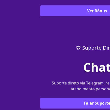
Ver Bônus
💬 Suporte Di
Cha
Suporte direto via Telegram, r
atendimento persona
Falar Suport