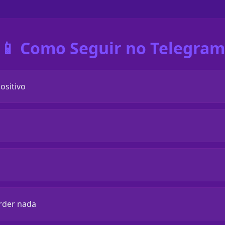
📱 Como Seguir no Telegram
ositivo
erder nada