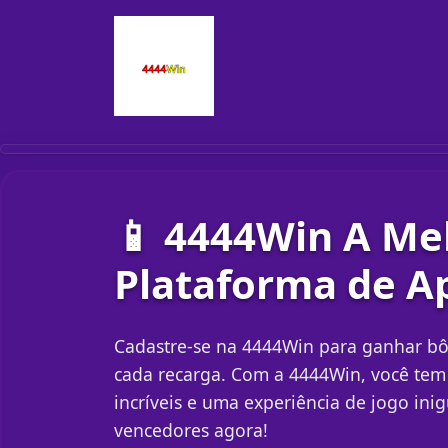
📱 4444Win A Me
Plataforma de A
Cadastre-se na 4444Win para ganhar bô
cada recarga. Com a 4444Win, você tem
incríveis e uma experiência de jogo inig
vencedores agora!