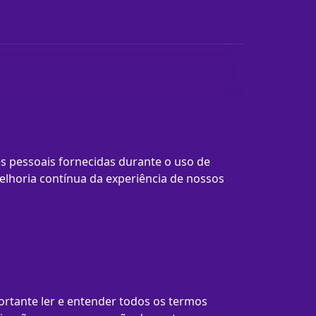
s pessoais fornecidas durante o uso de
elhoria contínua da experiência de nossos
rtante ler e entender todos os termos