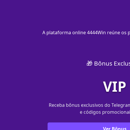
A plataforma online 4444Win reúne os pr
🎁 Bônus Exclu
VIP
Receba bônus exclusivos do Telegra
e códigos promocionai
Ver Bônus