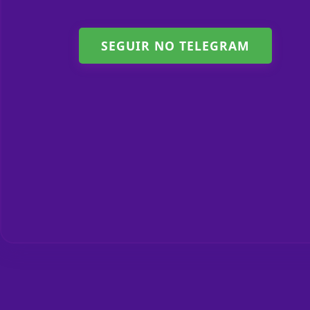
SEGUIR NO TELEGRAM