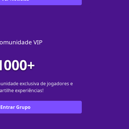
Comunidade VIP
1000+
unidade exclusiva de jogadores e
rtilhe experiências!
Entrar Grupo