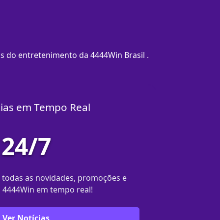
ãs do entretenimento da 4444Win Brasil .
cias em Tempo Real
24/7
e todas as novidades, promoções e
 4444Win em tempo real!
Ver Notícias