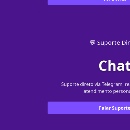
💬 Suporte Di
Cha
Suporte direto via Telegram, r
atendimento persona
Falar Suport