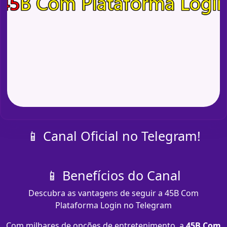
📱 Canal Oficial no Telegram!
📱 Benefícios do Canal
Descubra as vantagens de seguir a 45B Com
Plataforma Login no Telegram
Com milhares de opções de entretenimento, a
45B Com