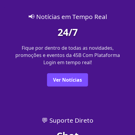
📢 Notícias em Tempo Real
24/7
Fique por dentro de todas as novidades,
promoções e eventos da 45B Com Plataforma
Login em tempo real!
Ver Notícias
💬 Suporte Direto