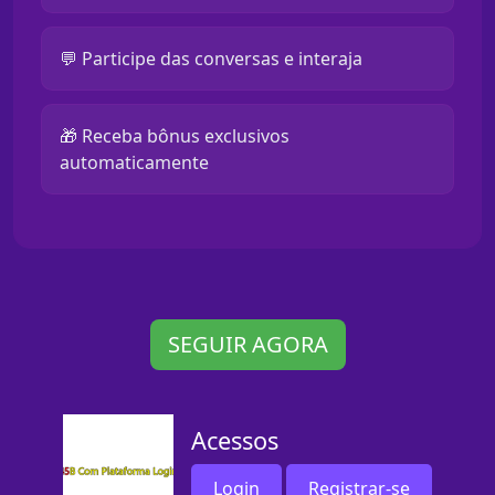
💬 Participe das conversas e interaja
🎁 Receba bônus exclusivos
automaticamente
SEGUIR AGORA
Acessos
Login
Registrar-se