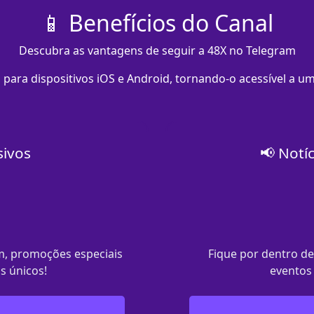
📱 Benefícios do Canal
Descubra as vantagens de seguir a 48X no Telegram
el para dispositivos iOS e Android, tornando-o acessível a 
sivos
📢 Notí
m, promoções especiais
Fique por dentro d
s únicos!
eventos