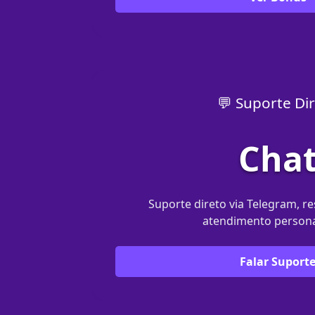
💬 Suporte Di
Cha
Suporte direto via Telegram, r
atendimento persona
Falar Suport