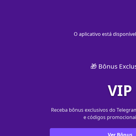
O aplicativo está disponív
🎁 Bônus Exclu
VIP
Receba bônus exclusivos do Telegra
e códigos promocionai
Ver Bônus