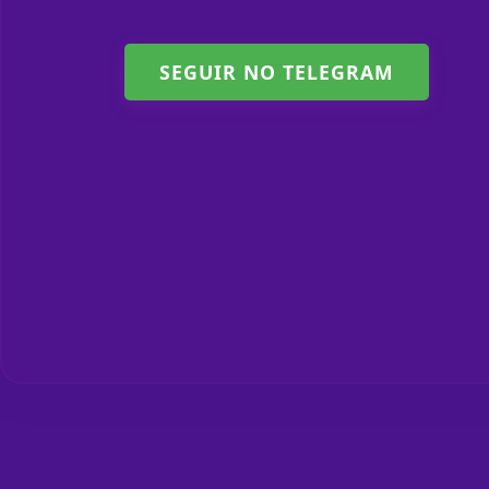
SEGUIR NO TELEGRAM