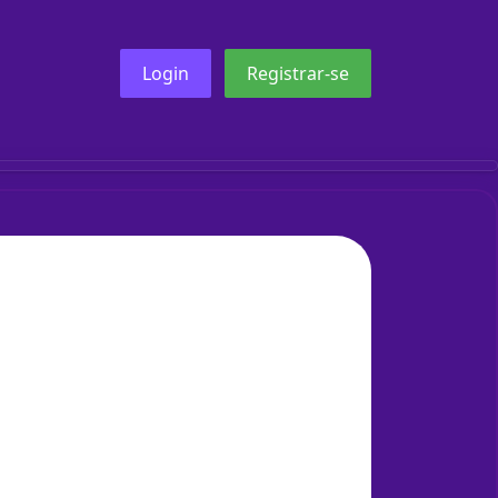
Login
Registrar-se