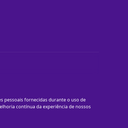
s pessoais fornecidas durante o uso de
elhoria contínua da experiência de nossos