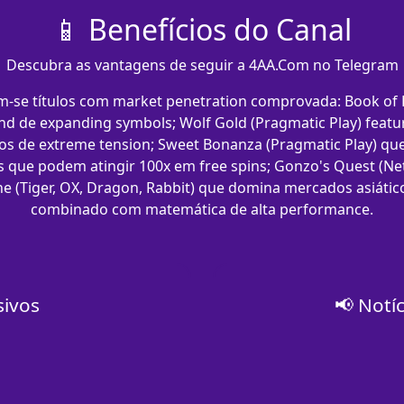
📱 Benefícios do Canal
Descubra as vantagens de seguir a 4AA.Com no Telegram
m-se títulos com market penetration comprovada: Book of D
nd de expanding symbols; Wolf Gold (Pragmatic Play) featuri
 de extreme tension; Sweet Bonanza (Pragmatic Play) que
s que podem atingir 100x em free spins; Gonzo's Quest (Ne
une (Tiger, OX, Dragon, Rabbit) que domina mercados asiátic
combinado com matemática de alta performance.
sivos
📢 Notí