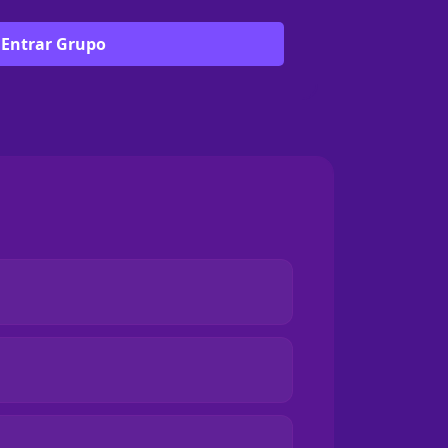
Entrar Grupo