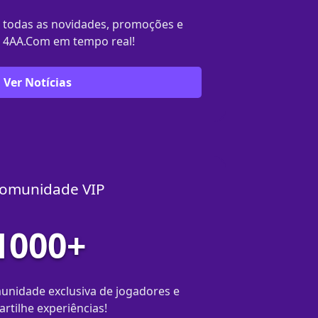
e todas as novidades, promoções e
 4AA.Com em tempo real!
Ver Notícias
Comunidade VIP
1000+
unidade exclusiva de jogadores e
rtilhe experiências!