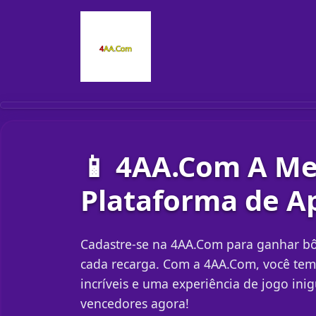
📱 4AA.Com A Me
Plataforma de A
Cadastre-se na 4AA.Com para ganhar b
cada recarga. Com a 4AA.Com, você te
incríveis e uma experiência de jogo inig
vencedores agora!