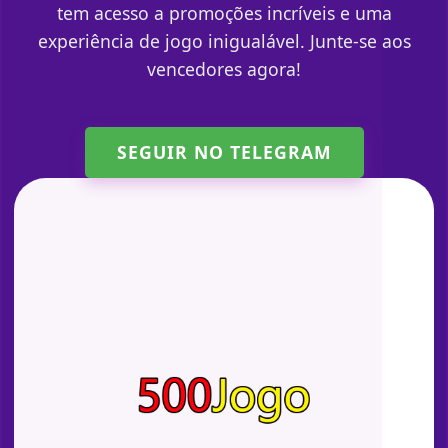
tem acesso a promoções incríveis e uma
experiência de jogo inigualável. Junte-se aos
vencedores agora!
SEGUIR NO TELEGRAM