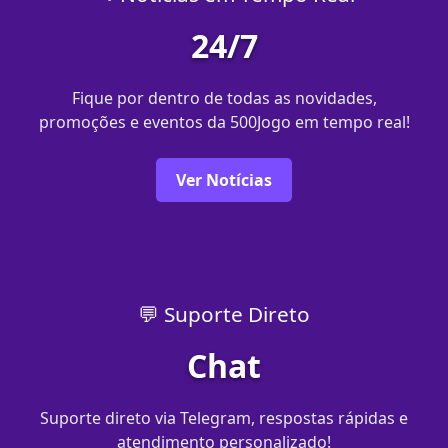
24/7
Fique por dentro de todas as novidades,
promoções e eventos da 500Jogo em tempo real!
Ver Notícias
💬 Suporte Direto
Chat
Suporte direto via Telegram, respostas rápidas e
atendimento personalizado!