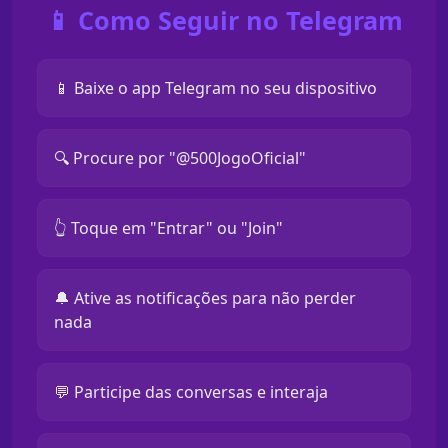
📱 Como Seguir no Telegram
📱 Baixe o app Telegram no seu dispositivo
🔍 Procure por "@500JogoOficial"
👆 Toque em "Entrar" ou "Join"
🔔 Ative as notificações para não perder
nada
💬 Participe das conversas e interaja