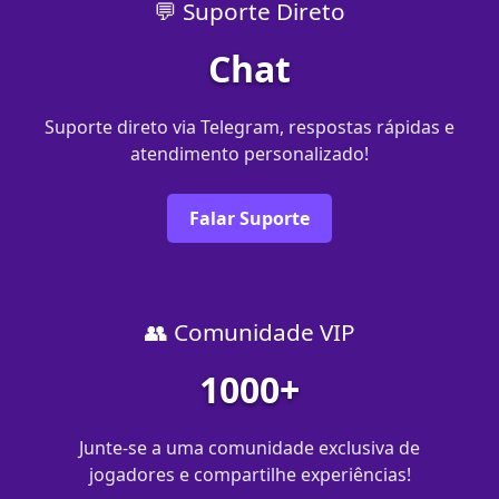
💬 Suporte Direto
Chat
Suporte direto via Telegram, respostas rápidas e
atendimento personalizado!
Falar Suporte
👥 Comunidade VIP
1000+
Junte-se a uma comunidade exclusiva de
jogadores e compartilhe experiências!