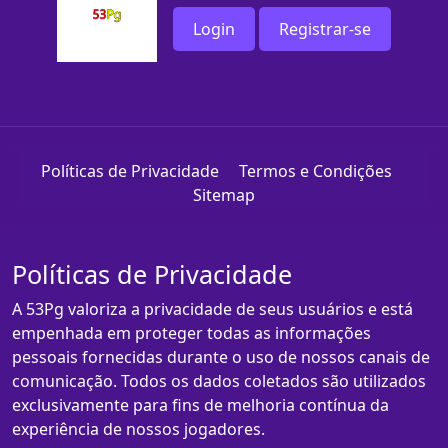
Login
Registrar-se
Políticas de Privacidade
Termos e Condições
Sitemap
Políticas de Privacidade
A 53Pg valoriza a privacidade de seus usuários e está
empenhada em proteger todas as informações
pessoais fornecidas durante o uso de nossos canais de
comunicação. Todos os dados coletados são utilizados
exclusivamente para fins de melhoria contínua da
experiência de nossos jogadores.