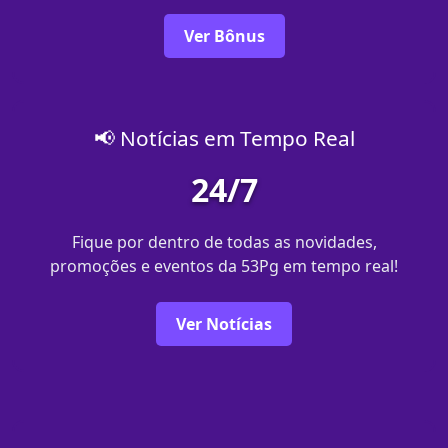
Ver Bônus
📢 Notícias em Tempo Real
24/7
Fique por dentro de todas as novidades,
promoções e eventos da 53Pg em tempo real!
Ver Notícias