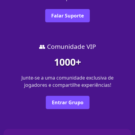
Falar Suporte
👥 Comunidade VIP
1000+
Junte-se a uma comunidade exclusiva de
jogadores e compartilhe experiências!
Entrar Grupo