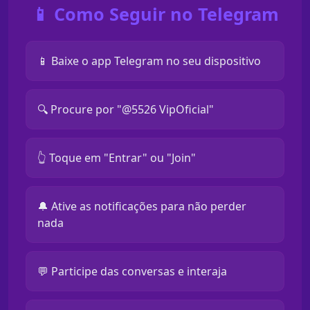
📱 Como Seguir no Telegram
📱 Baixe o app Telegram no seu dispositivo
🔍 Procure por "@5526 VipOficial"
👆 Toque em "Entrar" ou "Join"
🔔 Ative as notificações para não perder
nada
💬 Participe das conversas e interaja