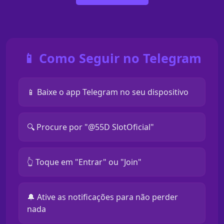
📱 Como Seguir no Telegram
📱 Baixe o app Telegram no seu dispositivo
🔍 Procure por "@55D SlotOficial"
👆 Toque em "Entrar" ou "Join"
🔔 Ative as notificações para não perder
nada