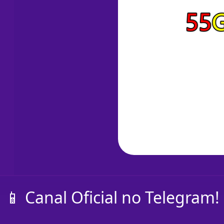
📱 Canal Oficial no Telegram!