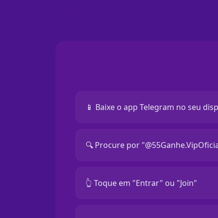
📱 Baixe o app Telegram no seu disp
🔍 Procure por "@55Ganhe.VipOficia
👆 Toque em "Entrar" ou "Join"