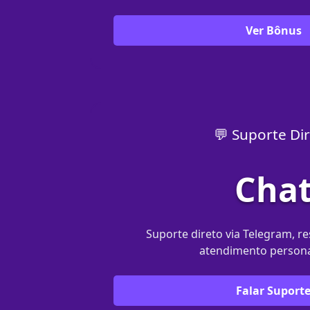
Ver Bônus
💬 Suporte Di
Cha
Suporte direto via Telegram, r
atendimento persona
Falar Suport