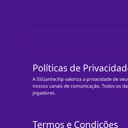
Políticas de Privacida
A 55Ganhe.Vip valoriza a privacidade de se
nossos canais de comunicação. Todos os dad
jogadores.
Termos e Condições