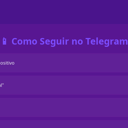
📱 Como Seguir no Telegram
ositivo
l"