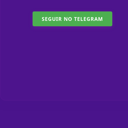
SEGUIR NO TELEGRAM