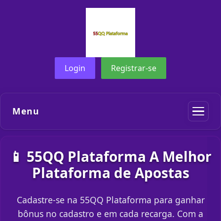
Login
Registrar-se
Menu
📱 55QQ Plataforma A Melhor
Plataforma de Apostas
Cadastre-se na 55QQ Plataforma para ganhar
bônus no cadastro e em cada recarga. Com a