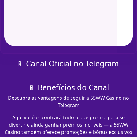
📱 Canal Oficial no Telegram!
📱 Benefícios do Canal
Descubra as vantagens de seguir a 55WW Casino no
Telegram
Aqui você encontrará tudo o que precisa para se
divertir e ainda ganhar prêmios incríveis — a 55WW
Casino também oferece promoções e bônus exclusivos