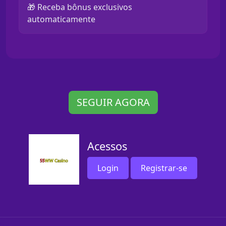
🎁 Receba bônus exclusivos
automaticamente
SEGUIR AGORA
Acessos
Login
Registrar-se