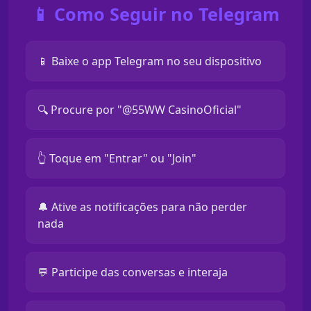
📱 Como Seguir no Telegram
📱 Baixe o app Telegram no seu dispositivo
🔍 Procure por "@55WW CasinoOficial"
👆 Toque em "Entrar" ou "Join"
🔔 Ative as notificações para não perder
nada
💬 Participe das conversas e interaja