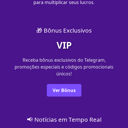
para multiplicar seus lucros.
🎁 Bônus Exclusivos
VIP
Receba bônus exclusivos do Telegram,
promoções especiais e códigos promocionais
únicos!
Ver Bônus
📢 Notícias em Tempo Real