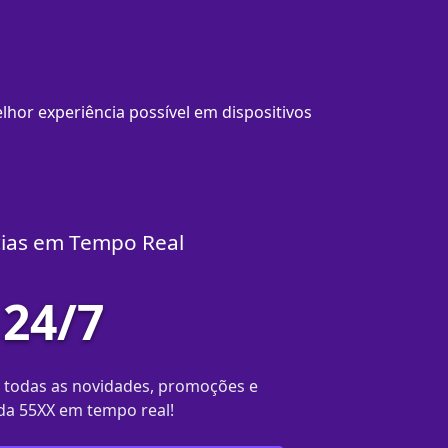
lhor experiência possível em dispositivos
cias em Tempo Real
24/7
e todas as novidades, promoções e
da 55XX em tempo real!