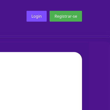
Login
Registrar-se