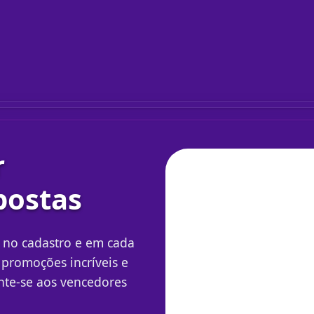
r
postas
 no cadastro e em cada
 promoções incríveis e
unte-se aos vencedores