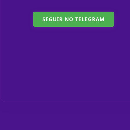
SEGUIR NO TELEGRAM