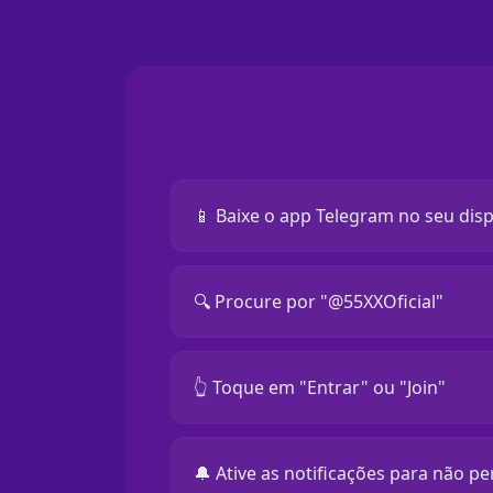
📱 Baixe o app Telegram no seu disp
🔍 Procure por "@55XXOficial"
👆 Toque em "Entrar" ou "Join"
🔔 Ative as notificações para não p