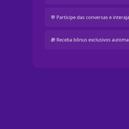
💬 Participe das conversas e interaj
🎁 Receba bônus exclusivos autom