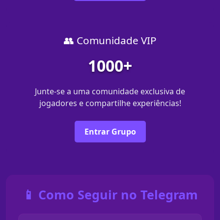
👥 Comunidade VIP
1000+
Junte-se a uma comunidade exclusiva de
jogadores e compartilhe experiências!
Entrar Grupo
📱 Como Seguir no Telegram