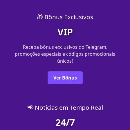
🎁 Bônus Exclusivos
VIP
Receba bônus exclusivos do Telegram,
promoções especiais e códigos promocionais
únicos!
Ver Bônus
📢 Notícias em Tempo Real
24/7