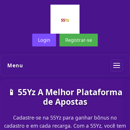
Login
Registrar-se
Menu
📱 55Yz A Melhor Plataforma
de Apostas
Cadastre-se na 55Yz para ganhar bônus no
cadastro e em cada recarga. Com a 55Yz, você tem