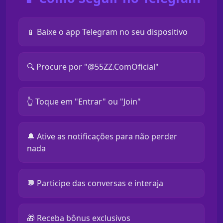
📱 Baixe o app Telegram no seu dispositivo
🔍 Procure por "@55ZZ.ComOficial"
👆 Toque em "Entrar" ou "Join"
🔔 Ative as notificações para não perder
nada
💬 Participe das conversas e interaja
🎁 Receba bônus exclusivos