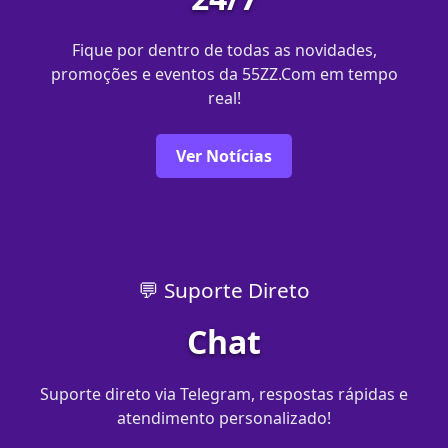
Fique por dentro de todas as novidades,
promoções e eventos da 55ZZ.Com em tempo
real!
Ver Notícias
💬 Suporte Direto
Chat
Suporte direto via Telegram, respostas rápidas e
atendimento personalizado!