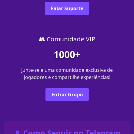
Falar Suporte
👥 Comunidade VIP
1000+
Junte-se a uma comunidade exclusiva de
jogadores e compartilhe experiências!
Entrar Grupo
📱 Como Seguir no Telegram