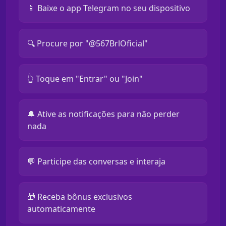
📱 Baixe o app Telegram no seu dispositivo
🔍 Procure por "@567BrlOficial"
👆 Toque em "Entrar" ou "Join"
🔔 Ative as notificações para não perder
nada
💬 Participe das conversas e interaja
🎁 Receba bônus exclusivos
automaticamente