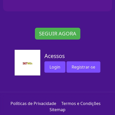
SEGUIR AGORA
Acessos
Login
Registrar-se
Políticas de Privacidade
Termos e Condições
Sitemap