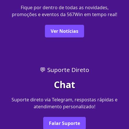
Fique por dentro de todas as novidades,
promoções e eventos da 567Win em tempo real!
Ver Notícias
💬 Suporte Direto
Chat
Suporte direto via Telegram, respostas rápidas e
atendimento personalizado!
Falar Suporte