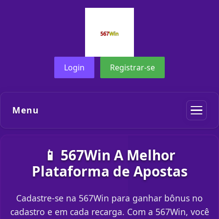
Login
Registrar-se
Menu
📱 567Win A Melhor
Plataforma de Apostas
Cadastre-se na 567Win para ganhar bônus no
cadastro e em cada recarga. Com a 567Win, você