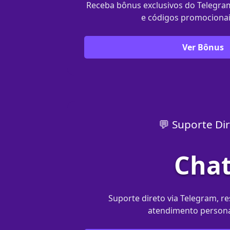
Receba bônus exclusivos do Telegra
e códigos promocionai
Ver Bônus
💬 Suporte Di
Cha
Suporte direto via Telegram, r
atendimento persona