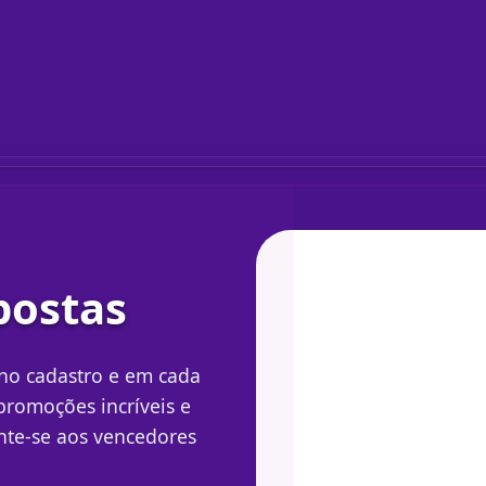
postas
no cadastro e em cada
promoções incríveis e
unte-se aos vencedores