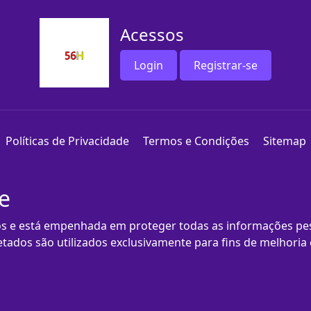
Acessos
Login
Registrar-se
Políticas de Privacidade
Termos e Condições
Sitemap
de
ios e está empenhada em proteger todas as informações pe
tados são utilizados exclusivamente para fins de melhoria