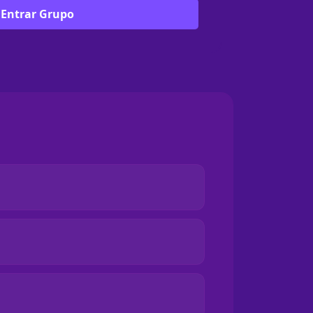
Entrar Grupo