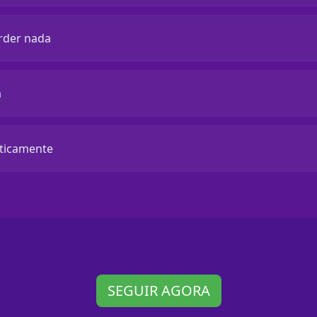
erder nada
a
aticamente
SEGUIR AGORA