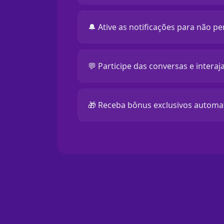
🔔 Ative as notificações para não p
💬 Participe das conversas e interaj
🎁 Receba bônus exclusivos autom