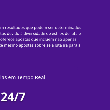
com resultados que podem ser determinados
 devido à diversidade de estilos de luta e
ma oferece apostas que incluem não apenas
é mesmo apostas sobre se a luta irá para a
cias em Tempo Real
24/7