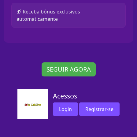
🎁 Receba bônus exclusivos
automaticamente
SEGUIR AGORA
Acessos
Login
Registrar-se