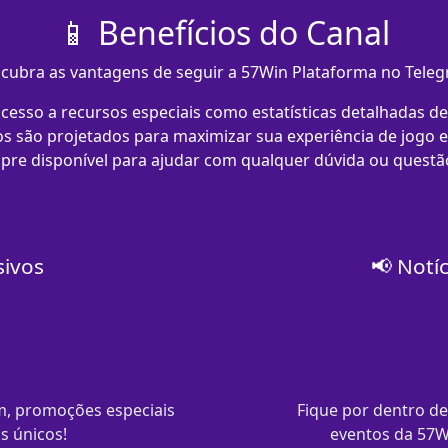
📱 Benefícios do Canal
cubra as vantagens de seguir a 57Win Plataforma no Tele
cesso a recursos especiais como estatísticas detalhadas d
rsos são projetados para maximizar sua experiência de jog
pre disponível para ajudar com qualquer dúvida ou questã
sivos
📢 Notí
m, promoções especiais
Fique por dentro d
s únicos!
eventos da 57W