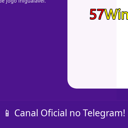
e jogo inigualável.
📱 Canal Oficial no Telegram!