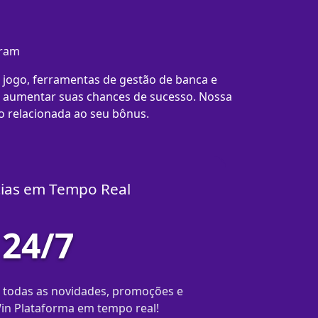
gram
e jogo, ferramentas de gestão de banca e
o e aumentar suas chances de sucesso. Nossa
o relacionada ao seu bônus.
cias em Tempo Real
24/7
e todas as novidades, promoções e
in Plataforma em tempo real!