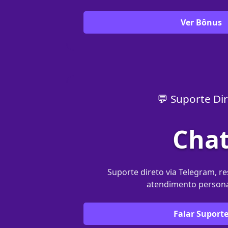
Ver Bônus
💬 Suporte Di
Cha
Suporte direto via Telegram, r
atendimento persona
Falar Suport