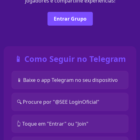
jogadores e compartilhe experiências!
Entrar Grupo
📱 Como Seguir no Telegram
📱 Baixe o app Telegram no seu dispositivo
🔍 Procure por "@5EE LoginOficial"
👆 Toque em "Entrar" ou "Join"