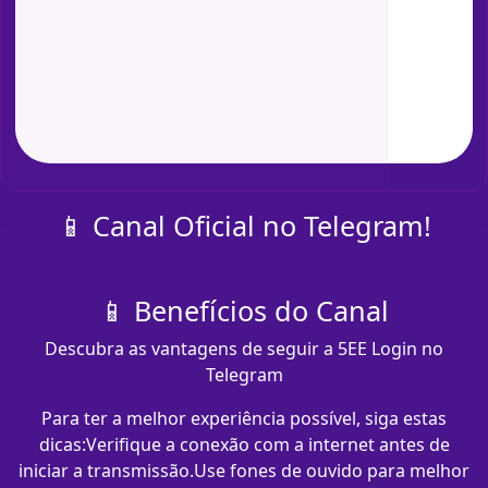
📱 Canal Oficial no Telegram!
📱 Benefícios do Canal
Descubra as vantagens de seguir a 5EE Login no
Telegram
Para ter a melhor experiência possível, siga estas
dicas:Verifique a conexão com a internet antes de
iniciar a transmissão.Use fones de ouvido para melhor