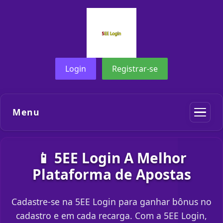
Login
Registrar-se
Menu
📱 5EE Login A Melhor
Plataforma de Apostas
Cadastre-se na 5EE Login para ganhar bônus no
cadastro e em cada recarga. Com a 5EE Login,