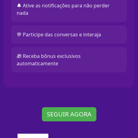
🔔 Ative as notificações para não perder
nada
💬 Participe das conversas e interaja
🎁 Receba bônus exclusivos
automaticamente
SEGUIR AGORA