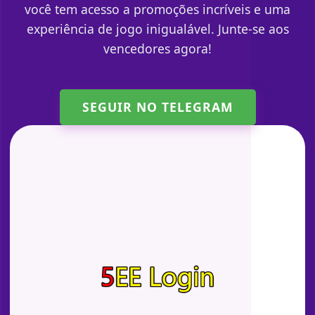
você tem acesso a promoções incríveis e uma
experiência de jogo inigualável. Junte-se aos
vencedores agora!
SEGUIR NO TELEGRAM