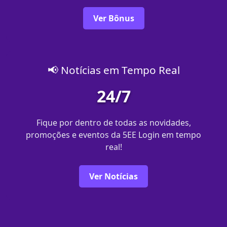
Ver Bônus
📢 Notícias em Tempo Real
24/7
Fique por dentro de todas as novidades,
promoções e eventos da 5EE Login em tempo
real!
Ver Notícias