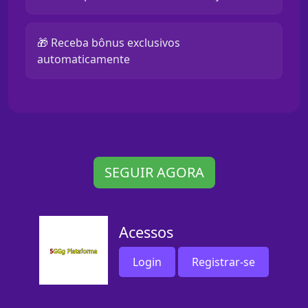
🎁 Receba bônus exclusivos
automaticamente
SEGUIR AGORA
Acessos
Login
Registrar-se