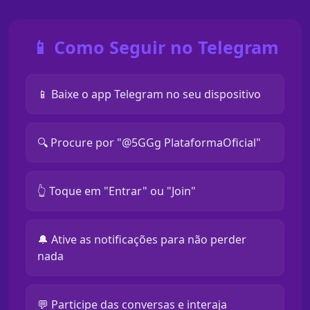
📱 Como Seguir no Telegram
📱 Baixe o app Telegram no seu dispositivo
🔍 Procure por "@5GGg PlataformaOficial"
👆 Toque em "Entrar" ou "Join"
🔔 Ative as notificações para não perder
nada
💬 Participe das conversas e interaja