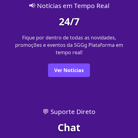
📢 Notícias em Tempo Real
24/7
Fique por dentro de todas as novidades,
promoções e eventos da 5GGg Plataforma em
tempo real!
Ver Notícias
💬 Suporte Direto
Chat