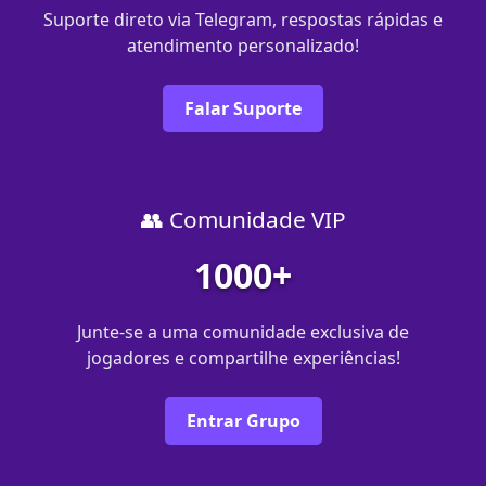
Suporte direto via Telegram, respostas rápidas e
atendimento personalizado!
Falar Suporte
👥 Comunidade VIP
1000+
Junte-se a uma comunidade exclusiva de
jogadores e compartilhe experiências!
Entrar Grupo