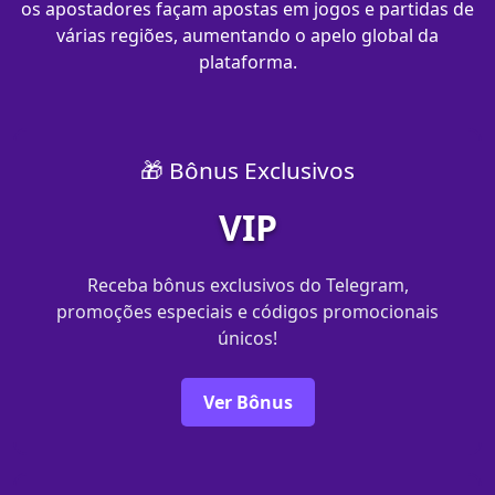
os apostadores façam apostas em jogos e partidas de
várias regiões, aumentando o apelo global da
plataforma.
🎁 Bônus Exclusivos
VIP
Receba bônus exclusivos do Telegram,
promoções especiais e códigos promocionais
únicos!
Ver Bônus