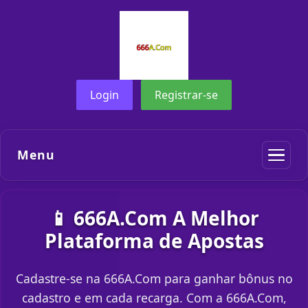
Login
Registrar-se
Menu
📱 666A.Com A Melhor
Plataforma de Apostas
Cadastre-se na 666A.Com para ganhar bônus no
cadastro e em cada recarga. Com a 666A.Com,