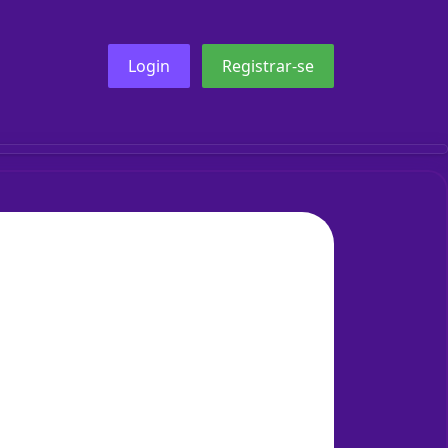
Login
Registrar-se