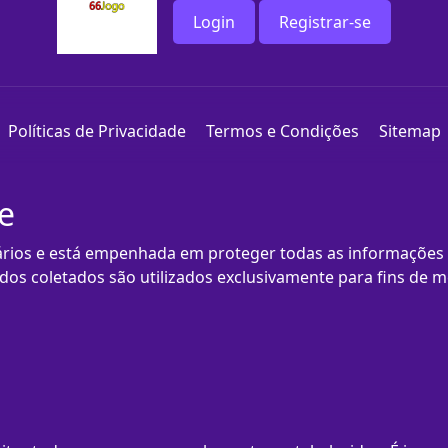
Login
Registrar-se
Políticas de Privacidade
Termos e Condições
Sitemap
de
uários e está empenhada em proteger todas as informações
os coletados são utilizados exclusivamente para fins de m