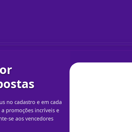
or
postas
us no cadastro e em cada
 a promoções incríveis e
unte-se aos vencedores