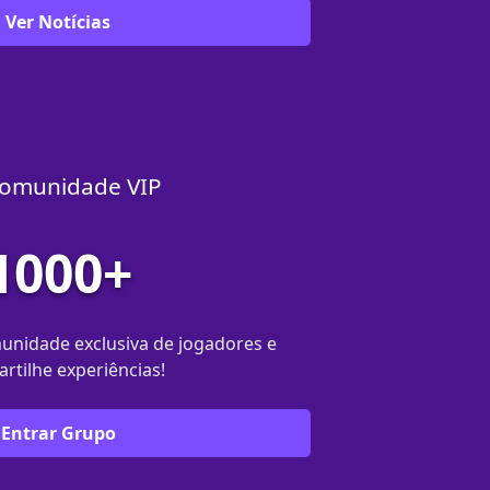
Ver Notícias
Comunidade VIP
1000+
unidade exclusiva de jogadores e
rtilhe experiências!
Entrar Grupo