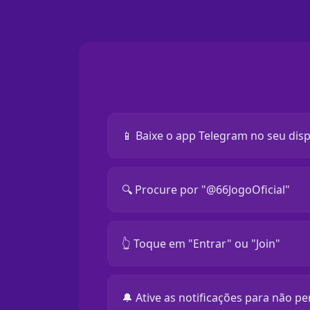
📱 Baixe o app Telegram no seu disp
🔍 Procure por "@66JogoOficial"
👆 Toque em "Entrar" ou "Join"
🔔 Ative as notificações para não p