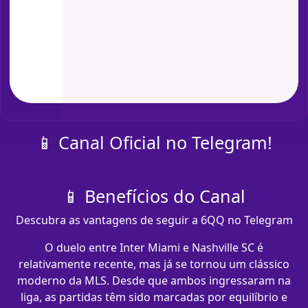
📱 Canal Oficial no Telegram!
📱 Benefícios do Canal
Descubra as vantagens de seguir a 6QQ no Telegram
O duelo entre Inter Miami e Nashville SC é
relativamente recente, mas já se tornou um clássico
moderno da MLS. Desde que ambos ingressaram na
liga, as partidas têm sido marcadas por equilíbrio e