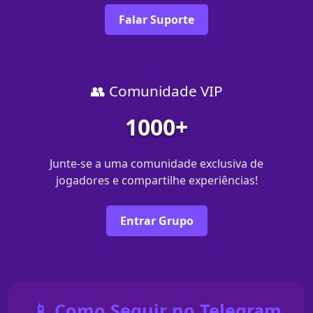
Falar Suporte
👥 Comunidade VIP
1000+
Junte-se a uma comunidade exclusiva de
jogadores e compartilhe experiências!
Entrar Grupo
📱 Como Seguir no Telegram