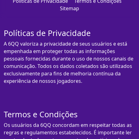
Políticas de Privacidade
Termos e Condições
Sitemap
Políticas de Privacidade
A 6QQ valoriza a privacidade de seus usuários e está
empenhada em proteger todas as informações
pessoais fornecidas durante o uso de nossos canais de
comunicação. Todos os dados coletados são utilizados
exclusivamente para fins de melhoria contínua da
experiência de nossos jogadores.
Termos e Condições
Os usuários da 6QQ concordam em respeitar todas as
regras e regulamentos estabelecidos. É importante ler