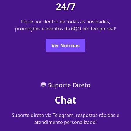
24/7
Fique por dentro de todas as novidades,
promoções e eventos da 6QQ em tempo real!
Ver Notícias
💬 Suporte Direto
Chat
Suporte direto via Telegram, respostas rápidas e
atendimento personalizado!